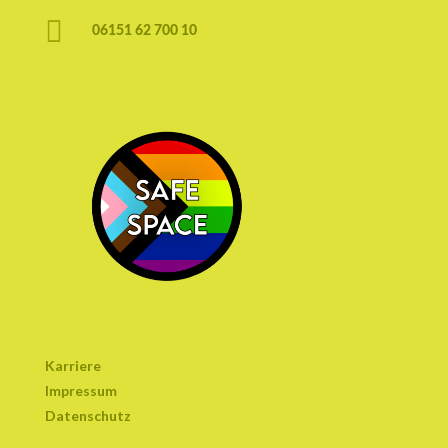

06151 62 700 10
Karriere
Impressum
Datenschutz