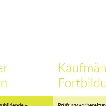
er
Kauf­män
en
Fort­bil­
zubildende –
Prüfungsvorbereitun