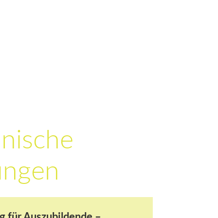
nische
dungen
g für Auszubildende –