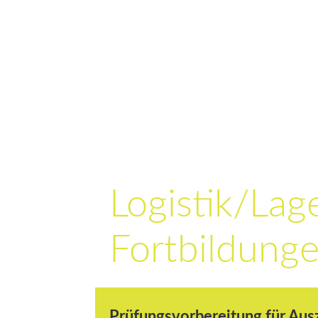
Logistik­­/Lag
Fort­bil­dung
Prüfungsvorbereitung für Aus